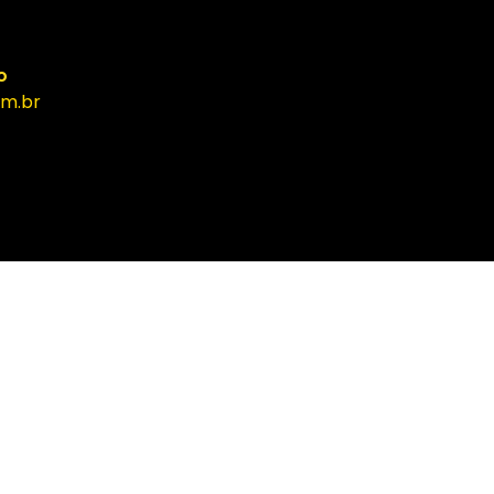
o
m.br
t giriş
starzbet
xslot güncel giriş
xslot giriş
xslot
xslot günc