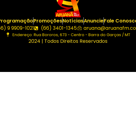
Programação
Promoções
Notícias
Anuncie
Fale Conosc
66) 9 9909-1021
(66) 3401-1345
aruana@aruanafm.co
Endereço: Rua Bororos, 673 - Centro - Barra do Garças / MT
2024 | Todos Direitos Reservados
el giriş
starzbet giriş
starzbet
starzbet güncel giriş
starzbe