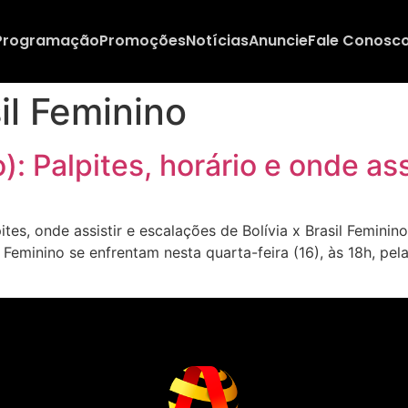
Programação
Promoções
Notícias
Anuncie
Fale Conosc
sil Feminino
o): Palpites, horário e onde ass
es, onde assistir e escalações de Bolívia x Brasil Feminin
l Feminino se enfrentam nesta quarta-feira (16), às 18h, p