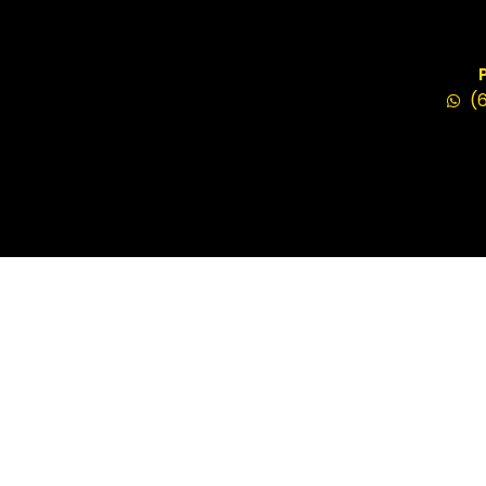
(
bet
starzbet güncel giriş
starzbet giriş
starzbet
starzbet gün