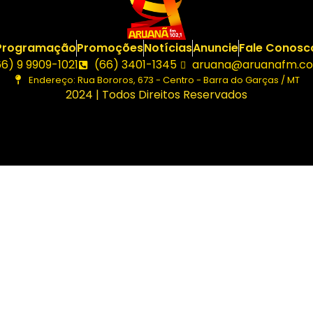
Programação
Promoções
Notícias
Anuncie
Fale Conosc
66) 9 9909-1021
(66) 3401-1345
aruana@aruanafm.co
Endereço: Rua Bororos, 673 - Centro - Barra do Garças / MT
2024 | Todos Direitos Reservados
cel giriş
starzbet giriş
starzbet
starzbet güncel giriş
starzb