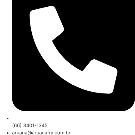
(66) 3401-1345
aruana@aruanafm.com.br