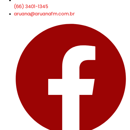
(66) 3401-1345
aruana@aruanafm.com.br