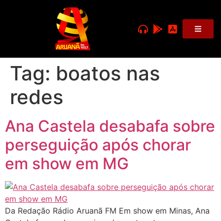
Tag:
boatos nas
redes
Ana Castela desabafa sobre
perseguição após chorar
em show em MG
Da Redação Rádio Aruanã FM Em show em Minas, Ana