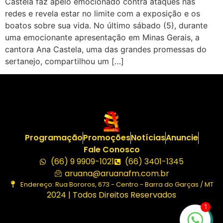
Castela faz apelo emocionado contra ataques nas
redes e revela estar no limite com a exposição e os
boatos sobre sua vida. No último sábado (5), durante
uma emocionante apresentação em Minas Gerais, a
cantora Ana Castela, uma das grandes promessas do
sertanejo, compartilhou um […]
Programação
Promoções
Notícias
Anuncie
Fale Conosco
(66) 9 9909-1021
(66) 3401-1345
aruana@aruanafm.com.br
Endereço: Rua Bororos, 673 - Centro - Barra do Garças / MT
2024 | Todos Direitos Reservados
1