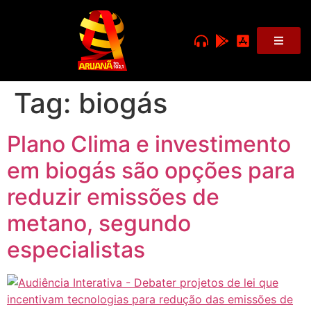
Tag:
biogás
Plano Clima e investimento
em biogás são opções para
reduzir emissões de
metano, segundo
especialistas