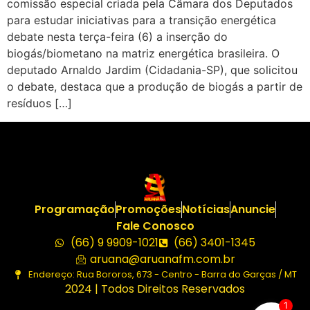
comissão especial criada pela Câmara dos Deputados
para estudar iniciativas para a transição energética
debate nesta terça-feira (6) a inserção do
biogás/biometano na matriz energética brasileira. O
deputado Arnaldo Jardim (Cidadania-SP), que solicitou
o debate, destaca que a produção de biogás a partir de
resíduos […]
Programação
Promoções
Notícias
Anuncie
Fale Conosco
(66) 9 9909-1021
(66) 3401-1345
aruana@aruanafm.com.br
Endereço: Rua Bororos, 673 - Centro - Barra do Garças / MT
2024 | Todos Direitos Reservados
1