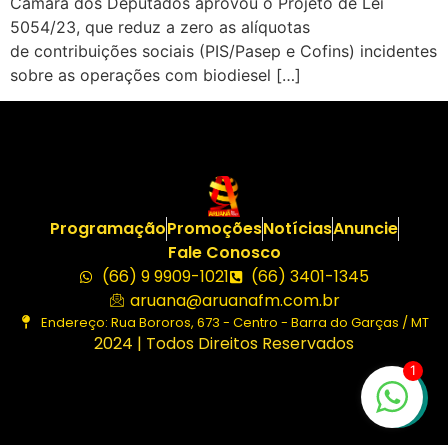
Câmara dos Deputados aprovou o Projeto de Lei
5054/23, que reduz a zero as alíquotas
de contribuições sociais (PIS/Pasep e Cofins) incidentes
sobre as operações com biodiesel […]
Programação
Promoções
Notícias
Anuncie
Fale Conosco
(66) 9 9909-1021
(66) 3401-1345
aruana@aruanafm.com.br
Endereço: Rua Bororos, 673 - Centro - Barra do Garças / MT
2024 | Todos Direitos Reservados
1