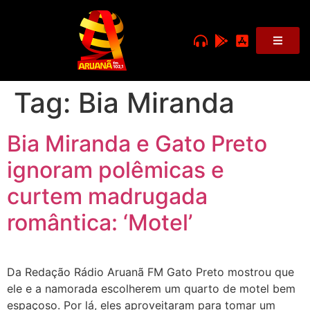
Tag:
Bia Miranda
Bia Miranda e Gato Preto
ignoram polêmicas e
curtem madrugada
romântica: ‘Motel’
Da Redação Rádio Aruanã FM Gato Preto mostrou que
ele e a namorada escolherem um quarto de motel bem
espaçoso. Por lá, eles aproveitaram para tomar um