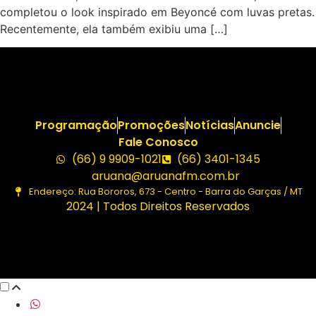
completou o look inspirado em Beyoncé com luvas pretas.
Recentemente, ela também exibiu uma […]
Programação
Promoções
Notícias
Anuncie
Fale Conosco
(66) 9 9909-1021
(66) 3401-1345
aruana@aruanafm.com.br
Endereço: Rua Bororos, 673 - Centro - Barra do Garças / MT
2024 | Todos Direitos Reservados