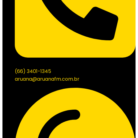
(66) 3401-1345
aruana@aruanafm.com.br