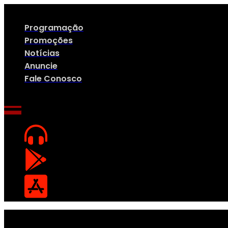
Ir
para
o
Programação
conteúdo
Promoções
Notícias
Anuncie
Fale Conosco