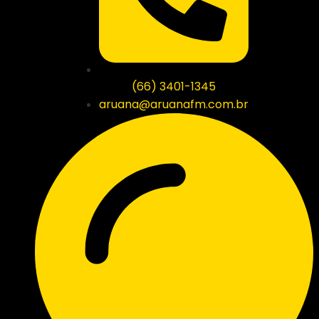
(66) 3401-1345
aruana@aruanafm.com.br