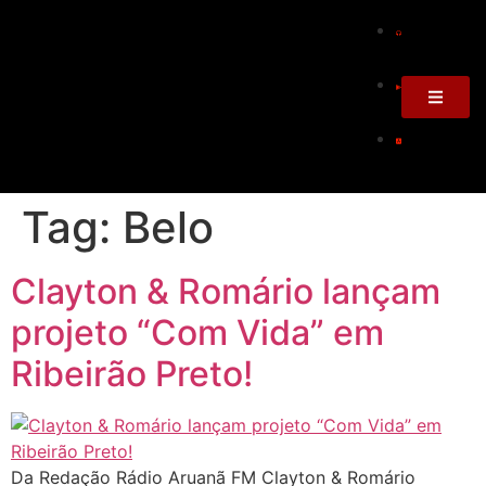
Tag:
Belo
Clayton & Romário lançam
projeto “Com Vida” em
Ribeirão Preto!
Da Redação Rádio Aruanã FM Clayton & Romário