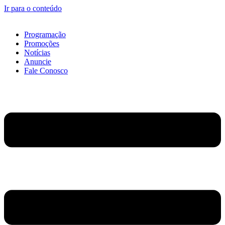
Ir para o conteúdo
Programação
Promoções
Notícias
Anuncie
Fale Conosco