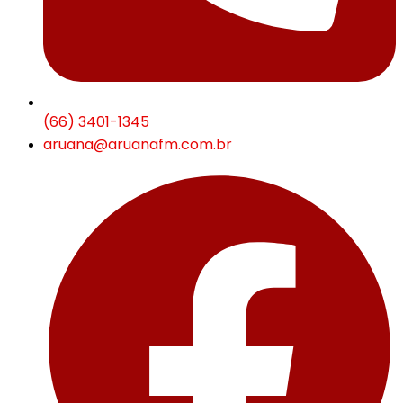
(66) 3401-1345
aruana@aruanafm.com.br