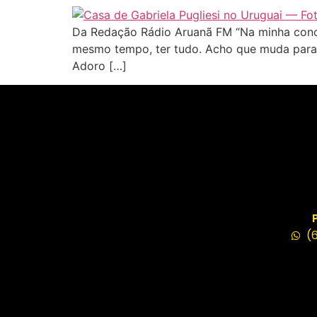
Da Redação Rádio Aruanã FM “Na minha concep
mesmo tempo, ter tudo. Acho que muda para c
Adoro […]
(