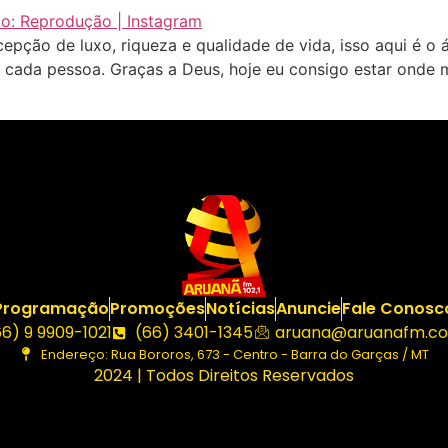
ção de luxo, riqueza e qualidade de vida, isso aqui é o á
ada pessoa. Graças a Deus, hoje eu consigo estar onde me
Programação
Promoções
Notícias
Anuncie
Fale Conosc
66) 9 9909-1021
(66) 3401-1345
aruana@aruanafm.co
Endereço: Rua Bororos, 673 - Centro - Barra do Garças / MT
2024 | Todos Direitos Reservados