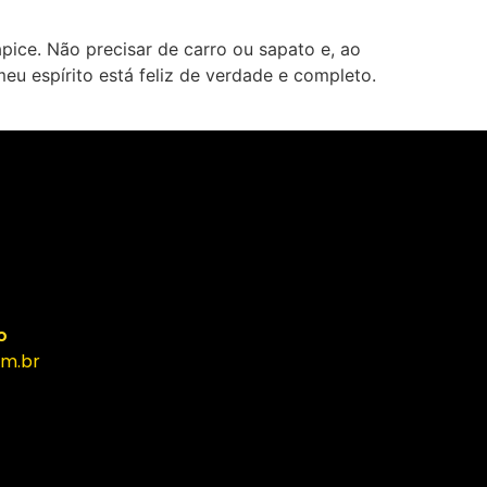
pice. Não precisar de carro ou sapato e, ao
u espírito está feliz de verdade e completo.
o
m.br