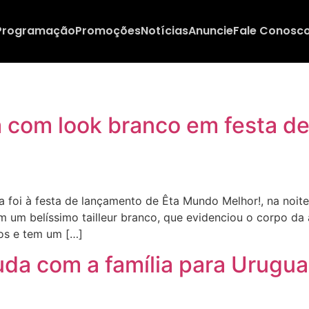
Programação
Promoções
Notícias
Anuncie
Fale Conosc
a com look branco em festa d
foi à festa de lançamento de Êta Mundo Melhor!, na noite
 um belíssimo tailleur branco, que evidenciou o corpo da a
os e tem um […]
uda com a família para Urugua