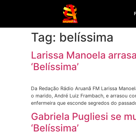
Tag:
belíssima
Larissa Manoela arras
‘Belíssima’
Da Redação Rádio Aruanã FM Larissa Manoela 
o marido, André Luiz Frambach, e arrasou com
enfermeira que esconde segredos do passad
Gabriela Pugliesi se m
‘Belíssima’