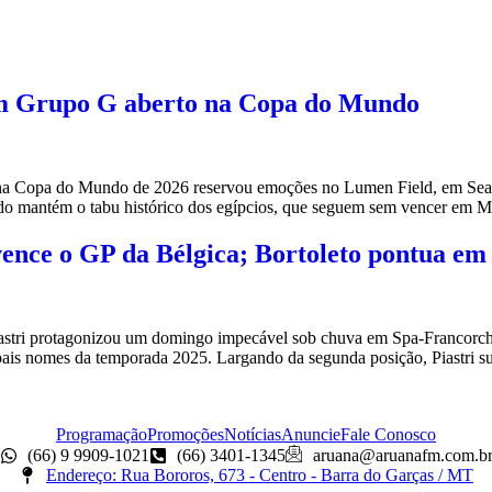
am Grupo G aberto na Copa do Mundo
 Copa do Mundo de 2026 reservou emoções no Lumen Field, em Seattle
tado mantém o tabu histórico dos egípcios, que seguem sem vencer em 
vence o GP da Bélgica; Bortoleto pontua em
stri protagonizou um domingo impecável sob chuva em Spa-Francorch
ais nomes da temporada 2025. Largando da segunda posição, Piastri s
Programação
Promoções
Notícias
Anuncie
Fale Conosco
(66) 9 9909-1021
(66) 3401-1345
aruana@aruanafm.com.b
Endereço: Rua Bororos, 673 - Centro - Barra do Garças / MT