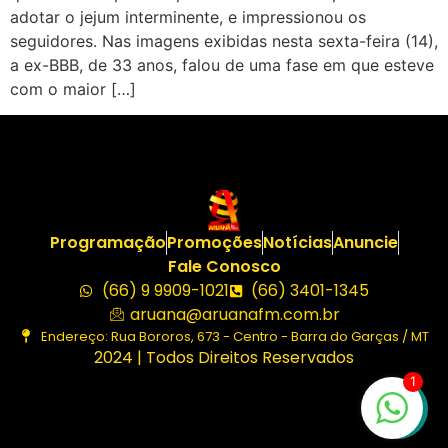
adotar o jejum interminente, e impressionou os
seguidores. Nas imagens exibidas nesta sexta-feira (14),
a ex-BBB, de 33 anos, falou de uma fase em que esteve
com o maior […]
Programação
Promoções
Notícias
Anuncie
Fale Conosco
(66) 9 9909-1021
(66) 3401-1345
aruana@aruanafm.com.br
Endereço: Rua Bororos, 673 - Centro - Barra do Garças / MT
2024 | Todos Direitos Reservados
1