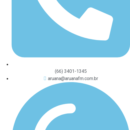
(66) 3401-1345
aruana@aruanafm.com.br