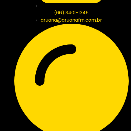
(66) 3401-1345
aruana@aruanafm.com.br