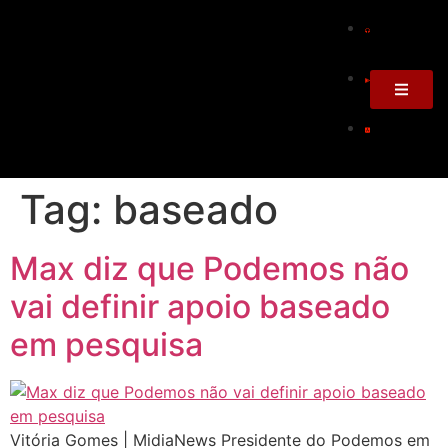
Tag:
baseado
Max diz que Podemos não
vai definir apoio baseado
em pesquisa
Vitória Gomes | MidiaNews Presidente do Podemos em