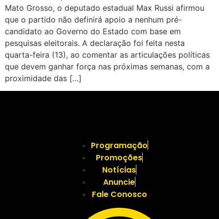
Mato Grosso, o deputado estadual Max Russi afirmou
que o partido não definirá apoio a nenhum pré-
candidato ao Governo do Estado com base em
pesquisas eleitorais. A declaração foi feita nesta
quarta-feira (13), ao comentar as articulações políticas
que devem ganhar força nas próximas semanas, com a
proximidade das […]
Programação
Promoções
Notícias
Anuncie
Fale Conosco