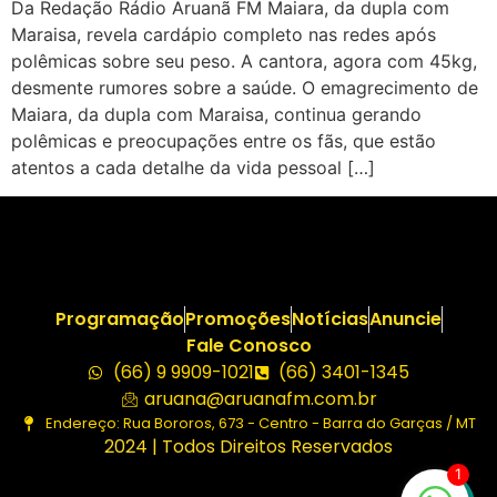
Da Redação Rádio Aruanã FM Maiara, da dupla com
Maraisa, revela cardápio completo nas redes após
polêmicas sobre seu peso. A cantora, agora com 45kg,
desmente rumores sobre a saúde. O emagrecimento de
Maiara, da dupla com Maraisa, continua gerando
polêmicas e preocupações entre os fãs, que estão
atentos a cada detalhe da vida pessoal […]
Programação
Promoções
Notícias
Anuncie
Fale Conosco
(66) 9 9909-1021
(66) 3401-1345
aruana@aruanafm.com.br
Endereço: Rua Bororos, 673 - Centro - Barra do Garças / MT
2024 | Todos Direitos Reservados
1