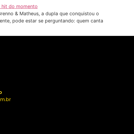
renno & Matheus, a dupla que conquistou o
mente, pode estar se perguntando: quem canta
o
m.br