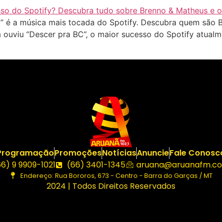
 é a música mais tocada do Spotify. Descubra quem são B
á ouviu “Descer pra BC”, o maior sucesso do Spotify atual
Programação
Promoções
Notícias
Anuncie
Fale Conosc
66) 9 9909-1021
(66) 3401-1345
aruana@aruanafm.co
Endereço: Rua Bororos, 673 - Centro - Barra do Garças / MT
2024 | Todos Direitos Reservados