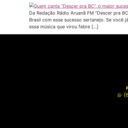
Da Redação Rádio Aruanã FM “Descer pra BC”
Brasil com esse sucesso sertanejo. Se você j
essa música que virou febre […]
(