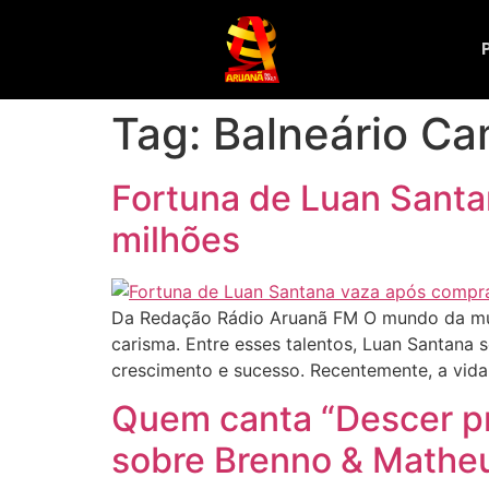
Tag:
Balneário Ca
Fortuna de Luan Sant
milhões
Da Redação Rádio Aruanã FM O mundo da músi
carisma. Entre esses talentos, Luan Santana
crescimento e sucesso. Recentemente, a vida
Quem canta “Descer pr
sobre Brenno & Matheu