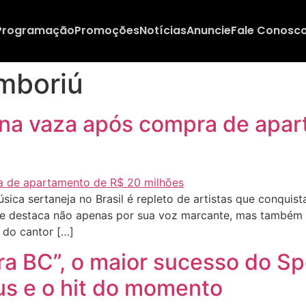
Programação
Promoções
Notícias
Anuncie
Fale Conosc
mboriú
ana vaza após compra de apa
ca sertaneja no Brasil é repleto de artistas que conquis
 se destaca não apenas por sua voz marcante, mas também p
 do cantor […]
a BC”, o maior sucesso do Sp
s e o hit do momento