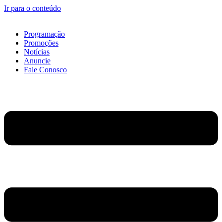
Ir para o conteúdo
Programação
Promoções
Notícias
Anuncie
Fale Conosco