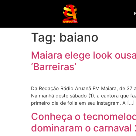
Tag:
baiano
Maiara elege look ousa
‘Barreiras’
Da Redação Rádio Aruanã FM Maiara, de 37 an
Na manhã deste sábado (1), a cantora que fa
primeiro dia de folia em seu Instagram. A […]
Conheça o tecnomelody
dominaram o carnaval