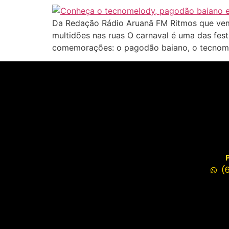
Da Redação Rádio Aruanã FM Ritmos que vem 
multidões nas ruas O carnaval é uma das fest
comemorações: o pagodão baiano, o tecnome
(