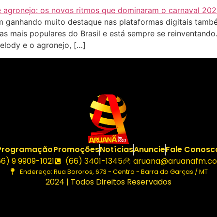
ganhando muito destaque nas plataformas digitais também
as mais populares do Brasil e está sempre se reinventand
lody e o agronejo, […]
Programação
Promoções
Notícias
Anuncie
Fale Conosc
66) 9 9909-1021
(66) 3401-1345
aruana@aruanafm.co
Endereço: Rua Bororos, 673 - Centro - Barra do Garças / MT
2024 | Todos Direitos Reservados