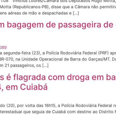
1:08 Vinicius Loures/Câmara dos Deputados Hugo Motta,
tta (Republicanos-PB), disse que a Câmara não permitirá
agens aéreas de mão e despachadas e […]
m bagagem de passageira de 
segunda-feira (23), a Polícia Rodoviária Federal (PRF) a
 BR-070, na Unidade Operacional de Barra do Garças/MT. D
m 21 passageiros, os […]
os é flagrada com droga em b
4, em Cuiabá
(20), por volta das 16h15, a Polícia Rodoviária Federal r
restadual que seguia de Cuiabá com destino ao Distrito F