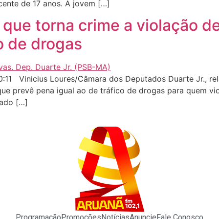
cente de 17 anos. A jovem […]
 que torna crime a violação 
co de drogas
:11 Vinicius Loures/Câmara dos Deputados Duarte Jr., re
i que prevê pena igual ao de tráfico de drogas para quem v
tado […]
Programação
Promoções
Notícias
Anuncie
Fale Conosco