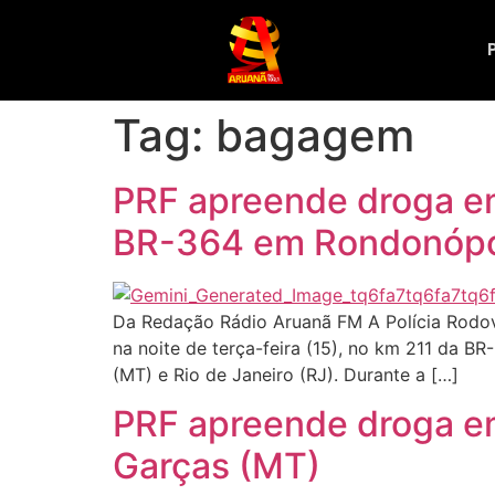
Tag:
bagagem
PRF apreende droga em
BR-364 em Rondonópo
Da Redação Rádio Aruanã FM A Polícia Rodovi
na noite de terça-feira (15), no km 211 da B
(MT) e Rio de Janeiro (RJ). Durante a […]
PRF apreende droga e
Garças (MT)