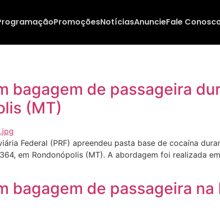
Programação
Promoções
Notícias
Anuncie
Fale Conosc
 bagagem de passageira dura
lis (MT)
ária Federal (PRF) apreendeu pasta base de cocaína duran
R-364, em Rondonópolis (MT). A abordagem foi realizada em 
m bagagem de passageira na 