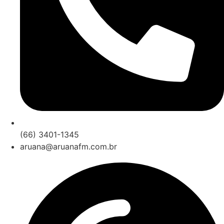
(66) 3401-1345
aruana@aruanafm.com.br