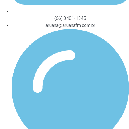
(66) 3401-1345
aruana@aruanafm.com.br