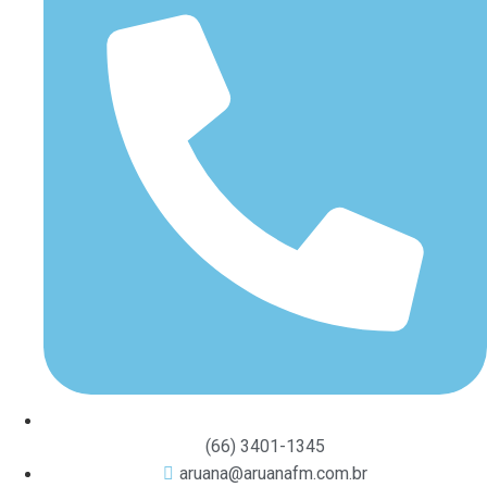
(66) 3401-1345
aruana@aruanafm.com.br