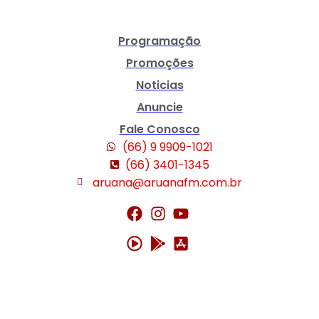
Programação
Promoções
Noticias
Anuncie
Fale Conosco
(66) 9 9909-1021
(66) 3401-1345
aruana@aruanafm.com.br
om güncel giriş
casibom giriş
casibom
casibom güncel giriş
casibom gir