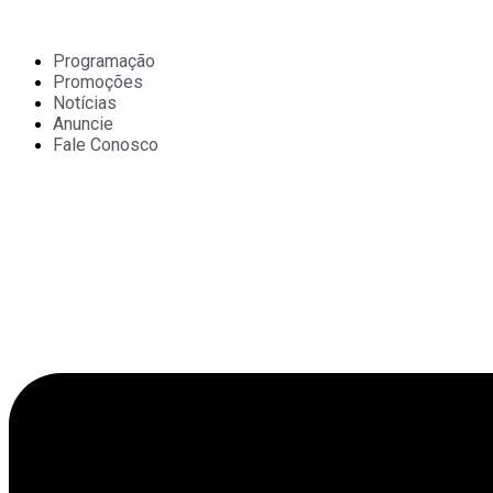
Ir
para
o
Programação
conteúdo
Promoções
Notícias
Anuncie
Fale Conosco