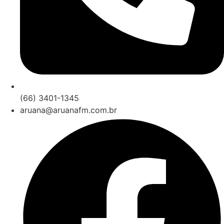
(66) 3401-1345
aruana@aruanafm.com.br