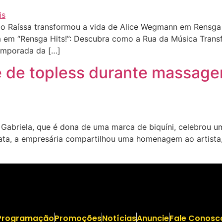
Raíssa transformou a vida de Alice Wegmann em Rensga Hi
a em “Rensga Hits!”: Descubra como a Rua da Música Tran
emporada da […]
ge de topless durante massage
abriela, que é dona de uma marca de biquíni, celebrou u
ta, a empresária compartilhou uma homenagem ao artista, n
Programação
Promoções
Notícias
Anuncie
Fale Conosc