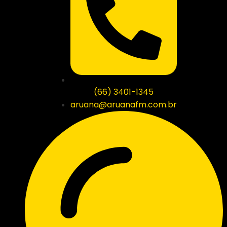
(66) 3401-1345
aruana@aruanafm.com.br