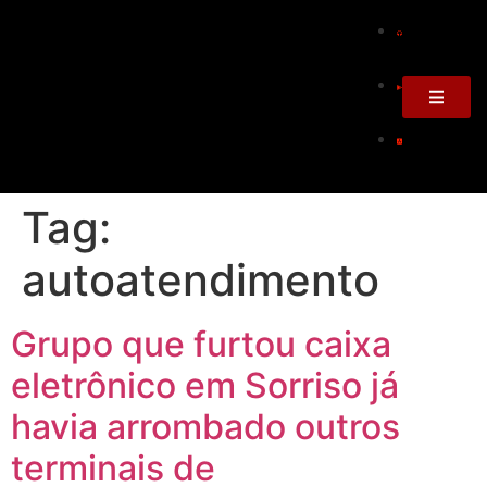
Tag:
autoatendimento
Grupo que furtou caixa
eletrônico em Sorriso já
havia arrombado outros
terminais de