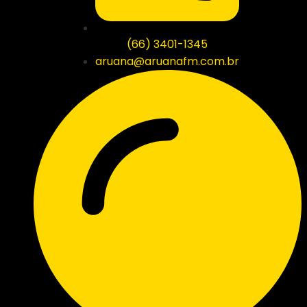
(66) 3401-1345
aruana@aruanafm.com.br