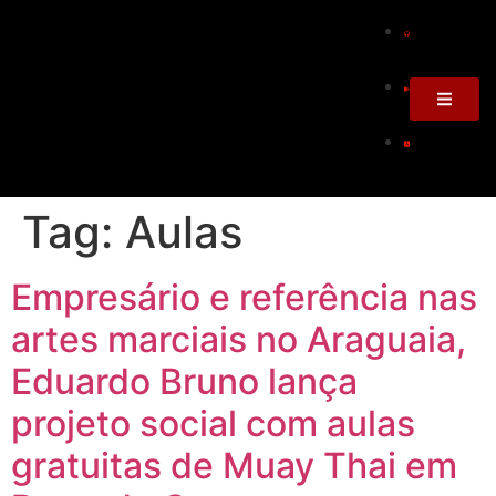
Tag:
Aulas
Empresário e referência nas
artes marciais no Araguaia,
Eduardo Bruno lança
projeto social com aulas
gratuitas de Muay Thai em