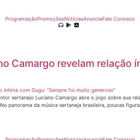
Programação
Promoções
Notícias
Anuncie
Fale Conosco
no Camargo revelam relação í
ntor sertanejo Luciano Camargo abre o jogo sobre sua re
 No panorama da música sertaneja brasileira, poucas figu
Programação
Promoções
Notícias
Anuncie
Fale Conosco