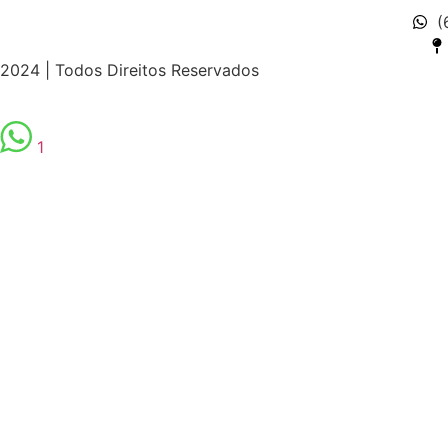
(
2024 | Todos Direitos Reservados
1
spor
izle |
ücretsiz
bedava
hack
torrent
crack |
siteye git
b