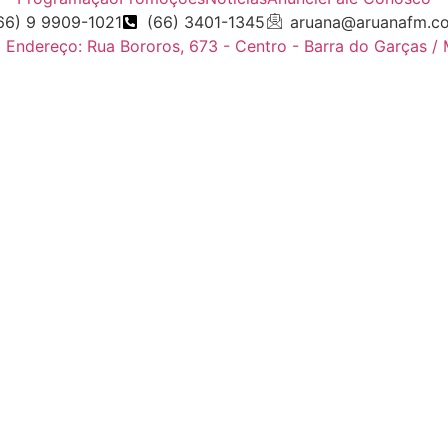
66) 9 9909-1021
(66) 3401-1345
aruana@aruanafm.c
Endereço: Rua Bororos, 673 - Centro - Barra do Garças /
uraya tıkla
link
website
click here
hoşgeldin bonusu
free sp