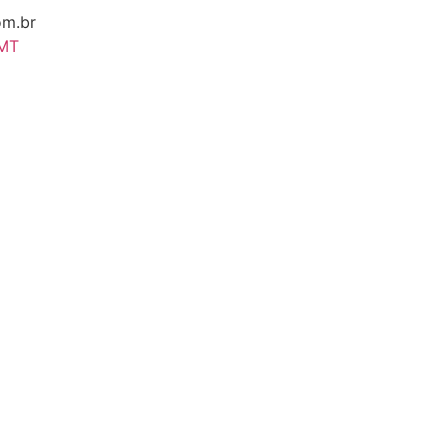
om.br
 MT
in |
deneme bonusu
kaçak bahis |
roulette
blackjack
poker