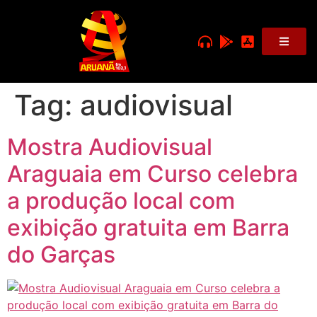
Tag:
audiovisual
Mostra Audiovisual
Araguaia em Curso celebra
a produção local com
exibição gratuita em Barra
do Garças