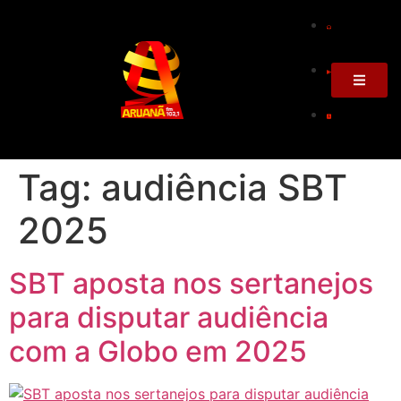
Tag:
audiência SBT
2025
SBT aposta nos sertanejos
para disputar audiência
com a Globo em 2025