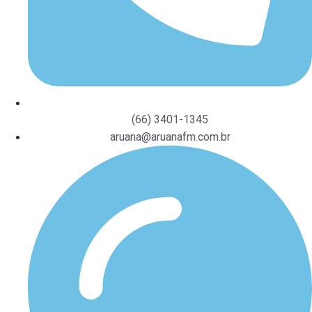
(66) 3401-1345
aruana@aruanafm.com.br