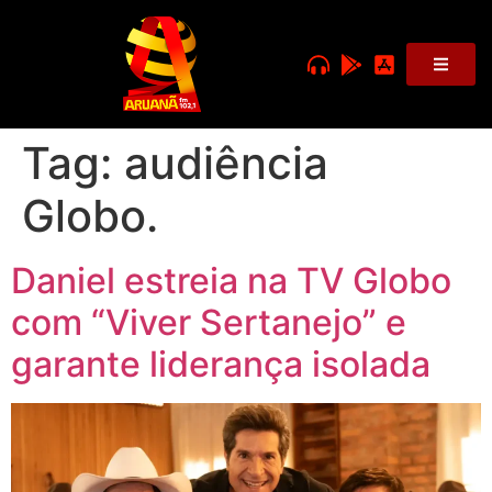
Tag:
audiência
Globo.
Daniel estreia na TV Globo
com “Viver Sertanejo” e
garante liderança isolada