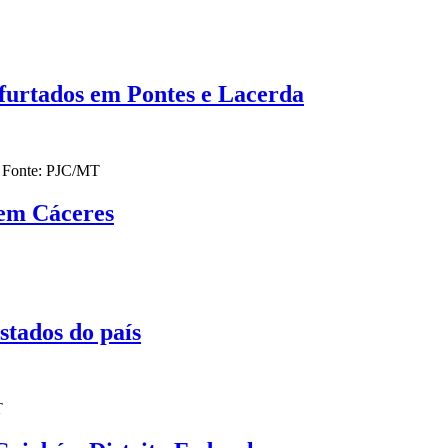
 furtados em Pontes e Lacerda
a Fonte: PJC/MT
 em Cáceres
stados do país
T