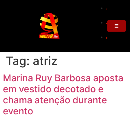
Tag:
atriz
Marina Ruy Barbosa aposta
em vestido decotado e
chama atenção durante
evento