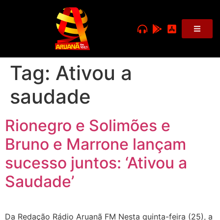
Tag:
Ativou a
saudade
Rionegro e Solimões e
Bruno e Marrone lançam
sucesso juntos: ‘Ativou a
Saudade’
Da Redação Rádio Aruanã FM Nesta quinta-feira (25), a