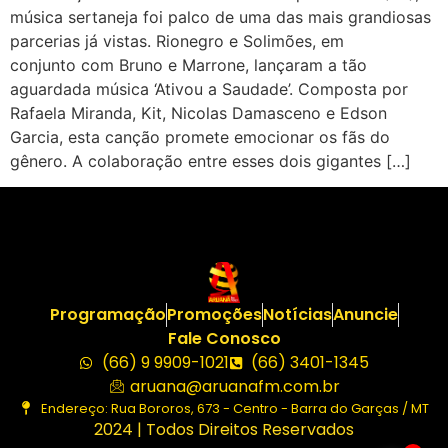
música sertaneja foi palco de uma das mais grandiosas
parcerias já vistas. Rionegro e Solimões, em
conjunto com Bruno e Marrone, lançaram a tão
aguardada música ‘Ativou a Saudade’. Composta por
Rafaela Miranda, Kit, Nicolas Damasceno e Edson
Garcia, esta canção promete emocionar os fãs do
gênero. A colaboração entre esses dois gigantes […]
Programação
Promoções
Notícias
Anuncie
Fale Conosco
(66) 9 9909-1021
(66) 3401-1345
aruana@aruanafm.com.br
Endereço: Rua Bororos, 673 - Centro - Barra do Garças / MT
2024 | Todos Direitos Reservados