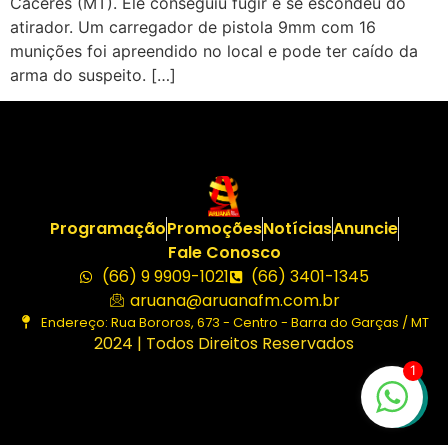
Cáceres (MT). Ele conseguiu fugir e se escondeu do
atirador. Um carregador de pistola 9mm com 16
munições foi apreendido no local e pode ter caído da
arma do suspeito. […]
Programação
Promoções
Notícias
Anuncie
Fale Conosco
(66) 9 9909-1021
(66) 3401-1345
aruana@aruanafm.com.br
Endereço: Rua Bororos, 673 - Centro - Barra do Garças / MT
2024 | Todos Direitos Reservados
1