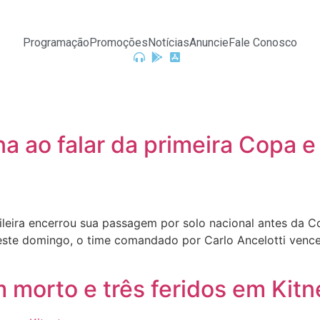
Programação
Promoções
Notícias
Anuncie
Fale Conosco
a ao falar da primeira Copa e
ileira encerrou sua passagem por solo nacional antes d
este domingo, o time comandado por Carlo Ancelotti venc
m morto e três feridos em Kitn