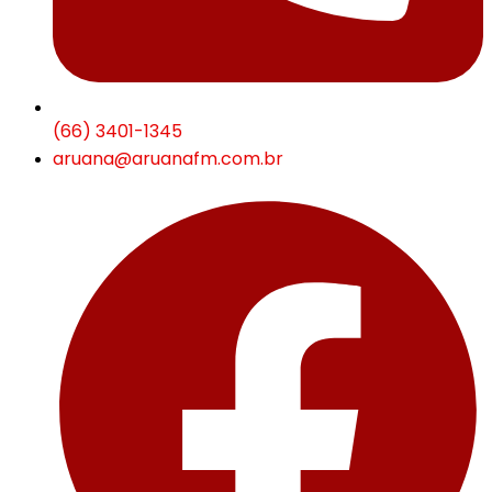
(66) 3401-1345
aruana@aruanafm.com.br