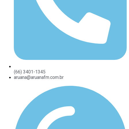
(66) 3401-1345
aruana@aruanafm.com.br