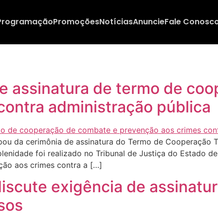
Programação
Promoções
Notícias
Anuncie
Fale Conosc
a de assinatura de termo de c
contra administração pública
pou da cerimônia de assinatura do Termo de Cooperação Técn
olenidade foi realizado no Tribunal de Justiça do Estado d
ção aos crimes contra a […]
scute exigência de assinatur
sos