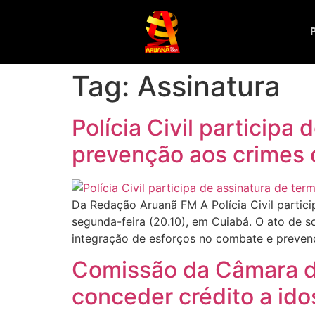
Tag:
Assinatura
Polícia Civil particip
prevenção aos crimes 
Da Redação Aruanã FM A Polícia Civil partici
segunda-feira (20.10), em Cuiabá. O ato de s
integração de esforços no combate e preven
Comissão da Câmara di
conceder crédito a ido