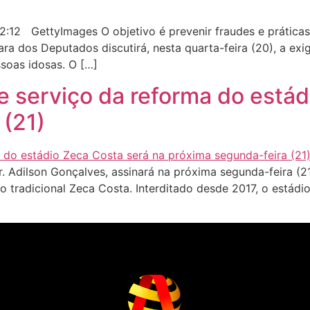
:12 GettyImages O objetivo é prevenir fraudes e prática
 dos Deputados discutirá, nesta quarta-feira (20), a exigê
soas idosas. O […]
e serviço da reforma do estád
 (21)
. Adilson Gonçalves, assinará na próxima segunda-feira (21
o tradicional Zeca Costa. Interditado desde 2017, o estádi