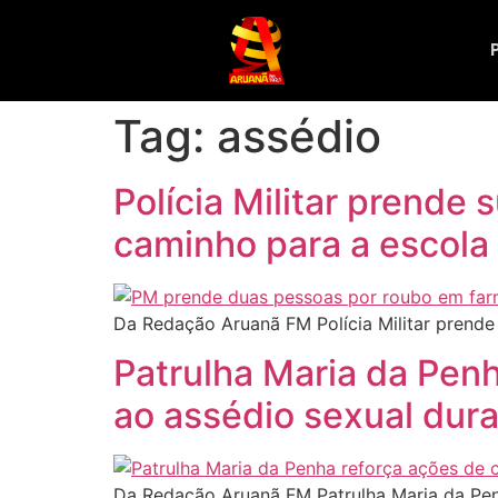
Tag:
assédio
Polícia Militar prende
caminho para a escola
Da Redação Aruanã FM Polícia Militar prende
Patrulha Maria da Pen
ao assédio sexual dura
Da Redação Aruanã FM Patrulha Maria da Penh