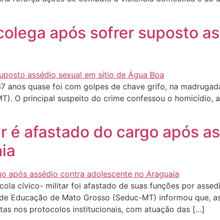
olega após sofrer suposto ass
7 anos quase foi com golpes de chave grifo, na madrugada
MT). O principal suspeito do crime confessou o homicídio, a
tar é afastado do cargo após a
ia
ola cívico- militar foi afastado de suas funções por asse
o de Educação de Mato Grosso (Seduc-MT) informou que, 
tas nos protocolos institucionais, com atuação das […]