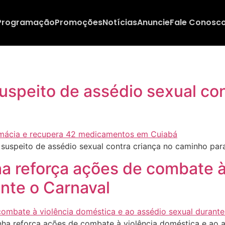
Programação
Promoções
Notícias
Anuncie
Fale Conosc
 suspeito de assédio sexual co
 suspeito de assédio sexual contra criança no caminho par
ha reforça ações de combate à
nte o Carnaval
a reforça ações de combate à violência doméstica e ao as