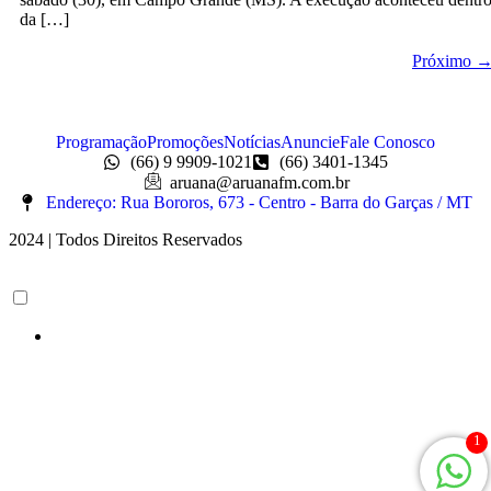
da […]
Próximo
Programação
Promoções
Notícias
Anuncie
Fale Conosco
(66) 9 9909-1021
(66) 3401-1345
aruana@aruanafm.com.br
Endereço: Rua Bororos, 673 - Centro - Barra do Garças / MT
2024 | Todos Direitos Reservados
casibom güncel giriş
casibom giriş
casibom
casibom güncel giriş
casib
1