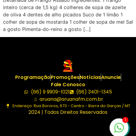
inteiro (cerca de 1,5 kg) 4 colheres de sopa de azeite
de oliva 4 dentes de alho picados Suco de 1 limão 1
colher de sopa de mostarda 1 colher de sopa de mel Sal
a gosto Pimenta-do-reino a gosto […]
Programação
Promoções
Notícias
Anuncie
Fale Conosco
(66) 9 9909-1021
(66) 3401-1345
aruana@aruanafm.com.br
Endereço: Rua Bororos, 673 - Centro - Barra do Garças / MT
2024 | Todos Direitos Reservados
1