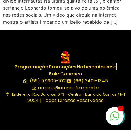
divide internautas Na última quinta-feira (5), o cantor
sertanejo Leonardo tornou-se alvo de uma polêmica
nas redes sociais. Um vídeo que circula na internet
mostra o artista limpando um beijo recebido de […]
Programação
Promoções
Notícias
Anuncie
Fale Conosco
(66) 9 9909-1021
(66) 3401-1345
aruana@aruanafm.com.br
Endereço: Rua Bororos, 673 - Centro - Barra do Garças / MT
2024 | Todos Direitos Reservados
1