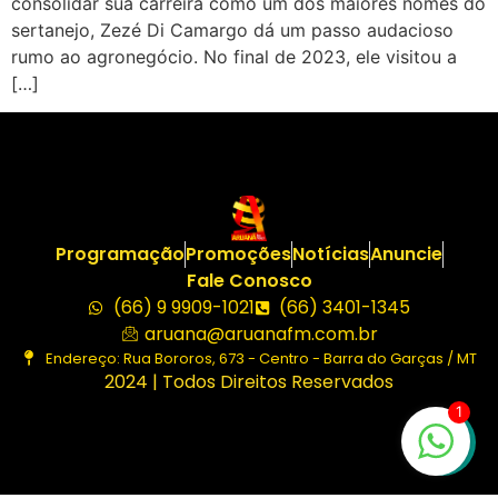
consolidar sua carreira como um dos maiores nomes do
sertanejo, Zezé Di Camargo dá um passo audacioso
rumo ao agronegócio. No final de 2023, ele visitou a
[…]
Programação
Promoções
Notícias
Anuncie
Fale Conosco
(66) 9 9909-1021
(66) 3401-1345
aruana@aruanafm.com.br
Endereço: Rua Bororos, 673 - Centro - Barra do Garças / MT
2024 | Todos Direitos Reservados
1