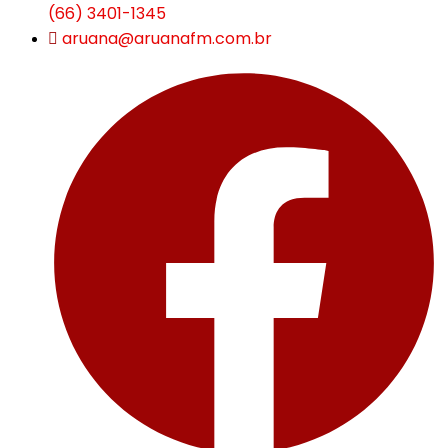
(66) 3401-1345
aruana@aruanafm.com.br