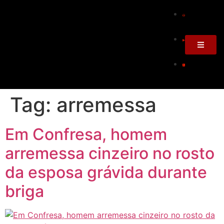
Tag:
arremessa
Em Confresa, homem
arremessa cinzeiro no rosto
da esposa grávida durante
briga