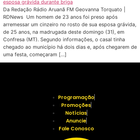
Da Redação Rádio Aruanã FM Geovanna Torquato |
RDNews Um homem de 23 anos foi preso após
arremessar um cinzeiro no rosto de sua esposa grávida,
de 25 anos, na madrugada deste domingo (31), em
Confresa (MT). Segundo informações, o casal tinha
chegado ao município há dois dias e, após chegarem de
uma festa, começaram […]
Programação
Promoções
Notícias
Anuncie
Fale Conosco