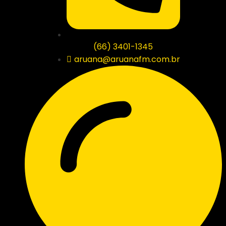
(66) 3401-1345
aruana@aruanafm.com.br